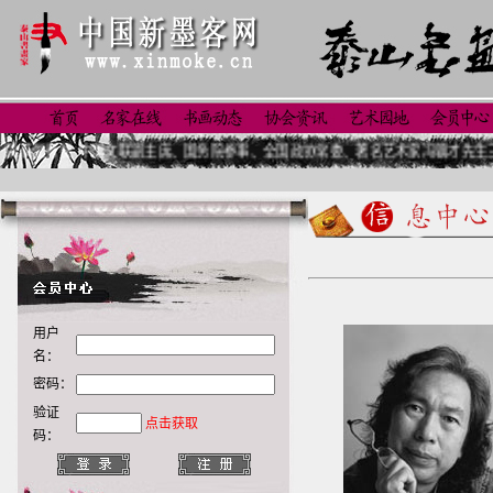
奖 中国文联副主席、国务院参事、全国政协常委、著名艺术家冯骥才先生三十年重访泰
用户
名：
密码：
验证
点击获取
码：