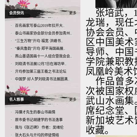
张培武，
会员快讯
更多
龙瑞，现任
·
百名画家写泰山2019年拉开大..
协会会员、
·
泰山书画家协会部分会员参加青州..
区中国美术
·
“三生万物”亓均·福宽·洪峰书..
·
“秦风鲁韵”亓均·郑平海国画展..
导师、中国
·
燕山墨语国画十一人组合暨我会会..
学院兼职教
·
刘晓清书法展12月7日在潍坊举..
凤凰岭美术
·
亓均参加第三届王羲之书法论坛
作品曾多
·
中国梦·好人梦刘晓清书法展圆满..
次被国家权
武山水画集
名人轶事
更多
席纪念堂、
·
冯骥才先生的泰山书画情
新加坡艺术
·
原市委书记胡建学的书法逸事
收藏。
·
我与《张迁碑》 作者：吴绪伦
·
张大石头与亓均的师徒情结