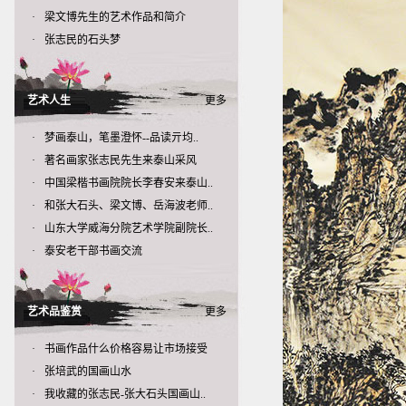
·
梁文博先生的艺术作品和简介
·
张志民的石头梦
艺术人生
更多
·
梦画泰山，笔墨澄怀--品读亓均..
·
著名画家张志民先生来泰山采风
·
中国梁楷书画院院长李春安来泰山..
·
和张大石头、梁文博、岳海波老师..
·
山东大学威海分院艺术学院副院长..
·
泰安老干部书画交流
艺术品鉴赏
更多
·
书画作品什么价格容易让市场接受
·
张培武的国画山水
·
我收藏的张志民-张大石头国画山..