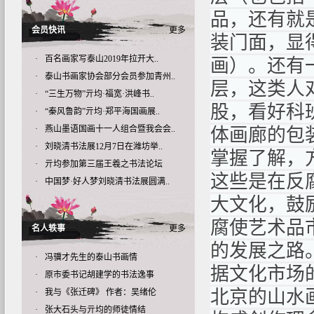
品，还有就
会员快讯
更多
装门面，显
·
百名画家写泰山2019年拉开大..
画）。还有
·
泰山书画家协会部分会员参加青州..
层，这类人
·
“三生万物”亓均·福宽·洪峰书..
股，看好科
·
“秦风鲁韵”亓均·郑平海国画展..
·
燕山墨语国画十一人组合暨我会会..
体画廊的包
·
刘晓清书法展12月7日在潍坊举..
掌握了解，
·
亓均参加第三届王羲之书法论坛
这些是在反
·
中国梦·好人梦刘晓清书法展圆满..
大文化，鼓
腐使艺术品
名人轶事
更多
的发展之路
·
冯骥才先生的泰山书画情
据文化市场
·
原市委书记胡建学的书法逸事
北京的山水
·
我与《张迁碑》 作者：吴绪伦
·
张大石头与亓均的师徒情结