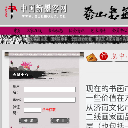
优秀奖 中国文联副主席、国务院参事、全国政协常委、著名艺术家冯骥才先生三十年
用户
现在的书画
名：
一些价值在
密码：
从济南文化
验证
点击获取
码：
二线画家画
层（也包括