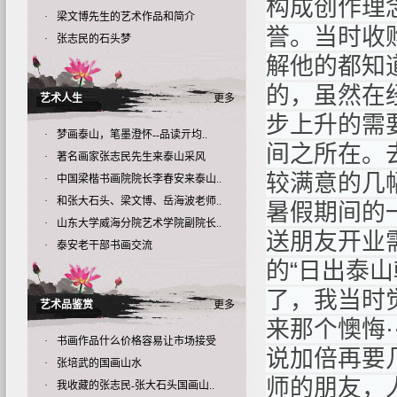
构成创作理
·
梁文博先生的艺术作品和简介
誉。当时收
·
张志民的石头梦
解他的都知
的，虽然在
艺术人生
更多
步上升的需
·
梦画泰山，笔墨澄怀--品读亓均..
间之所在。
·
著名画家张志民先生来泰山采风
较满意的几
·
中国梁楷书画院院长李春安来泰山..
·
和张大石头、梁文博、岳海波老师..
暑假期间的
·
山东大学威海分院艺术学院副院长..
送朋友开业
·
泰安老干部书画交流
的“日出泰山
了，我当时
艺术品鉴赏
更多
来那个懊悔·
·
书画作品什么价格容易让市场接受
说加倍再要
·
张培武的国画山水
师的朋友，
·
我收藏的张志民-张大石头国画山..