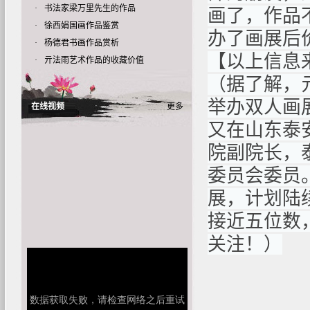
·
书法家梁万里先生的作品
画了，作品
·
徐西娟国画作品鉴赏
办了画展后
·
杨德君书画作品赏析
【以上信息
·
亓法雨艺术作品的收藏价值
（据了解，
举办双人画
在线视频
更多
又在山东泰
院副院长，
委员会委员
展，计划陆
接近五位数
关注！）